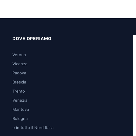
DOVE OPERIAMO
Verona
Vicenza
Padova
Brescia
Trento
Venezia
Mantova
Bologna
e in tutto il Nord Italia