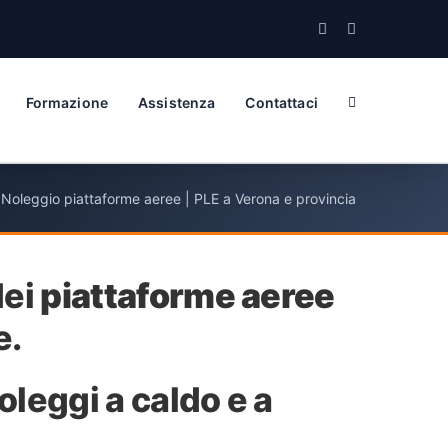
Facebook
Instagram
Formazione
Assistenza
Contattaci
»
Noleggio piattaforme aeree | PLE a Verona e provincia
dei
piattaforme aeree
e.
oleggi a caldo e a