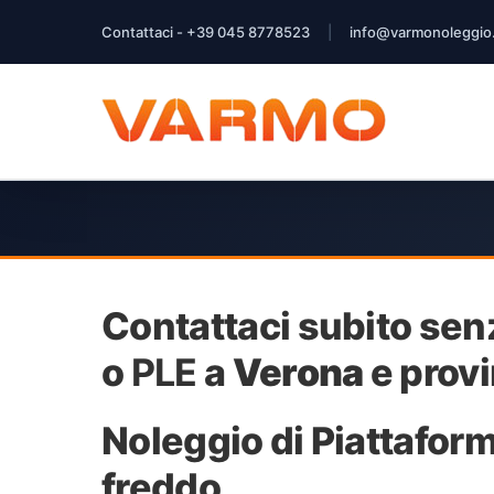
Salta
Contattaci -
+39 045 8778523
|
info@varmonoleggio
al
contenuto
Contattaci subito sen
o
PLE
a
Verona
e provi
Noleggio di Piattaform
freddo.