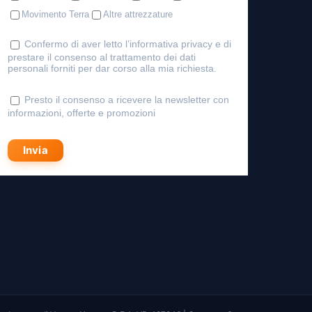
Movimento Terra
Altre attrezzature
Confermo di aver letto l’
informativa privacy
e di
prestare il consenso al trattamento dei dati
personali forniti per dar corso alla mia richiesta.
Presto il consenso a ricevere la newsletter con
informazioni, offerte e promozioni