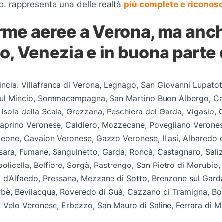
.o. rappresenta una delle realtà
più complete e riconos
rme aeree a Verona, ma anch
o, Venezia e in buona parte d
ncia: Villafranca di Verona, Legnago, San Giovanni Lupatot
 sul Mincio, Sommacampagna, San Martino Buon Albergo, Cas
, Isola della Scala, Grezzana, Peschiera del Garda, Vigasi
Caprino Veronese, Caldiero, Mozzecane, Povegliano Veronese
leone, Cavaion Veronese, Gazzo Veronese, Illasi, Albaredo d
sara, Fumane, Sanguinetto, Garda, Roncà, Castagnaro, Sal
licella, Belfiore, Sorgà, Pastrengo, San Pietro di Morubio,
d’Alfaedo, Pressana, Mezzane di Sotto, Brenzone sul Garda,
rbè, Bevilacqua, Roveredo di Guà, Cazzano di Tramigna, Bos
 Velo Veronese, Erbezzo, San Mauro di Saline, Ferrara di M