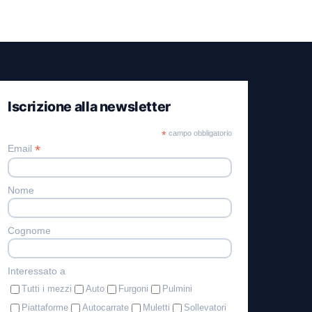
Iscrizione alla newsletter
*
campo obbligatorio
*
Email
Nome
Cognome
Interessato a
Tutti i mezzi
Auto
Furgoni
Pulmini
Piattaforme
Autocarrate
Muletti
Sollevatori